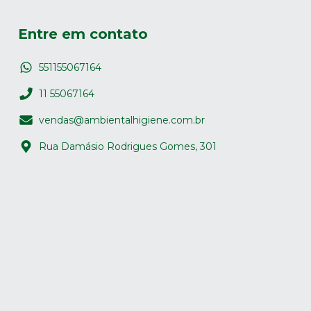
Entre em contato
551155067164
11 55067164
vendas@ambientalhigiene.com.br
Rua Damásio Rodrigues Gomes, 301