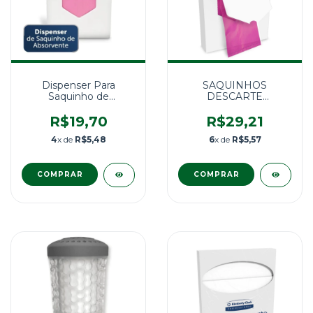
Dispenser Para
SAQUINHOS
Saquinho de
DESCARTE
Absorvente MOD
ABSORVENTE
Kimberly Clark
KIMBERLY-CLARK
R$19,70
R$29,21
1X60UNID.
4
x de
R$5,48
6
x de
R$5,57