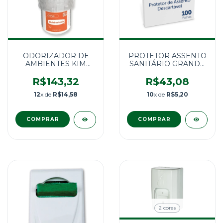
ODORIZADOR DE
PROTETOR ASSENTO
AMBIENTES KIM
SANITÁRIO GRANDE
CARE CITRUS 48ml
1X100FLS
R$143,32
R$43,08
12
x de
R$14,58
10
x de
R$5,20
2 cores