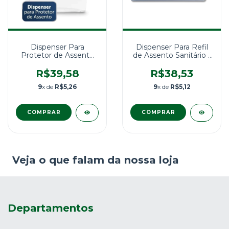
Dispenser Para
Dispenser Para Refil
Protetor de Assento
de Assento Sanitário -
MOD Kimberly Clark
C19749
R$39,58
R$38,53
9
x de
R$5,26
9
x de
R$5,12
Veja o que falam da nossa loja
Departamentos