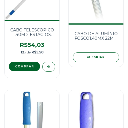
CABO TELESCOPICO
CABO DE ALUMÍNIO
1.40M 2 ESTAGIOS
FOSCO1.40MX 22MM
COM FURO
COM PONTEIRA
R$54,03
12
x de
R$5,50
ESPIAR