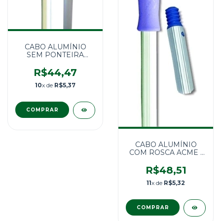
CABO ALUMÍNIO
SEM PONTEIRA
1.40MX 24MM FOSCO
MANOPLA AZUL-
R$44,47
CL140
10
x de
R$5,37
CABO ALUMÍNIO
COM ROSCA ACME -
CE140 1.40MX22MM
R$48,51
11
x de
R$5,32