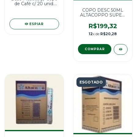
de Café c/ 20 unid.
JSN A7
COPO DESC 50ML
ALTACOPPO SUPER
PREMIUM 5000
UNID.
ESPIAR
R$199,32
12
x de
R$20,28
ESGOTADO