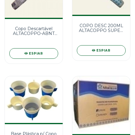
COPO DESC 200ML
Copo Descartável
ALTACOPPO SUPER
ALTACOPPO-ABNT
PREMIUM 100 UNID.
50ml 100 unid.
ESPIAR
ESPIAR
Base Plástica p/ Copo