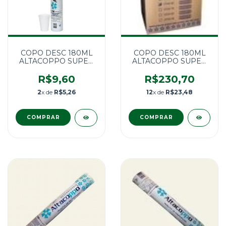
COPO DESC 180ML
COPO DESC 180ML
ALTACOPPO SUPER
ALTACOPPO SUPER
PREMIUM 100 UNID
PREMIUM 2500
UNID.
R$9,60
R$230,70
2
x de
R$5,26
12
x de
R$23,48